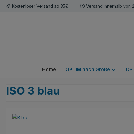
Kostenloser Versand ab 35€
Versand innerhalb von 
m Hauptinhalt springen
Zur Suche springen
Zur Hauptnavigation springen
Home
OPTIM nach Größe
OPT
ISO 3 blau