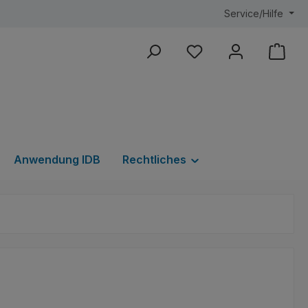
Service/Hilfe
Du hast 0 Produkte au
Anwendung IDB
Rechtliches