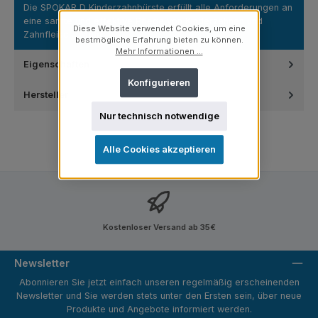
Die SPOKAR D Kinderzahnbürste erfüllt alle Anforderungen an
eine sanfte und effektive Pflege von Kinderzähnen und
Diese Website verwendet Cookies, um eine
Zahnfleisc…
Mehr
bestmögliche Erfahrung bieten zu können.
Mehr Informationen ...
Eigenschaften
Konfigurieren
Hersteller
Nur technisch notwendige
Alle Cookies akzeptieren
Kostenloser Versand ab 35€
Newsletter
Abonnieren Sie jetzt einfach unseren regelmäßig erscheinenden
Newsletter und Sie werden stets unter den Ersten sein, über neue
Produkte und Angebote informiert werden.