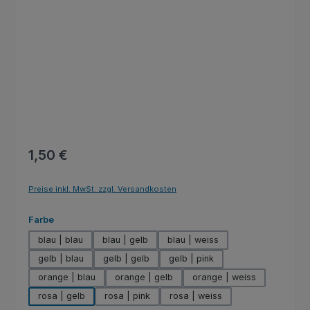
Regulärer Preis:
1,50 €
Preise inkl. MwSt. zzgl. Versandkosten
auswählen
Farbe
blau | blau
blau | gelb
blau | weiss
gelb | blau
gelb | gelb
gelb | pink
orange | blau
orange | gelb
orange | weiss
rosa | gelb
rosa | pink
rosa | weiss