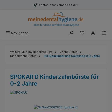
Zum Hauptinhalt springen
Kostenloser Versand ab 35€
Du hast 0 Produk
Navigation
Weitere Mundhygieneprodukte
Zahnbürsten
Kinderzahnbürsten
Für Kleinkinder und Säuglinge 0-2 Jahre
SPOKAR D Kinderzahnbürste für
0-2 Jahre
Bildergalerie überspringen