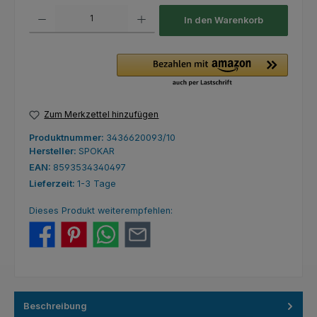
Produkt Anzahl: Gib den gewünschten Wert ein oder benutze die Schaltfl
In den Warenkorb
Zum Merkzettel hinzufügen
Produktnummer:
3436620093/10
Hersteller:
SPOKAR
EAN:
8593534340497
Lieferzeit:
1-3 Tage
Dieses Produkt weiterempfehlen:
Beschreibung