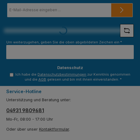
E-
Mail-
Adresse
Loading...
*
Um weiterzugehen, geben Sie die oben abgebildeten Zeichen ein
*
Datenschutz
Ich habe die
Datenschutzbestimmungen
zur Kenntnis genommen
und die
AGB
gelesen und bin mit ihnen einverstanden.
*
Service-Hotline
Unterstützung und Beratung unter:
04931 9809681
Mo-Fr, 08:00 - 17:00 Uhr
Oder über unser
Kontaktformular
.