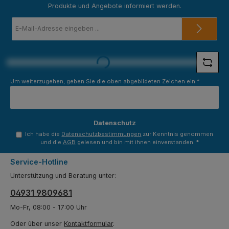
Produkte und Angebote informiert werden.
E-
Mail-
Adresse
*
Loading...
Um weiterzugehen, geben Sie die oben abgebildeten Zeichen ein
*
Datenschutz
Ich habe die
Datenschutzbestimmungen
zur Kenntnis genommen
und die
AGB
gelesen und bin mit ihnen einverstanden.
*
Service-Hotline
Unterstützung und Beratung unter:
04931 9809681
Mo-Fr, 08:00 - 17:00 Uhr
Oder über unser
Kontaktformular
.