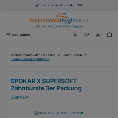
Zum Hauptinhalt springen
Kostenloser Versand ab 35€
Du hast 0 Produk
Navigation
Weitere Mundhygieneprodukte
Zahnbürsten
Erwachsenenzahnbürsten
SPOKAR X SUPERSOFT
Zahnbürste 3er Packung
Bildergalerie überspringen