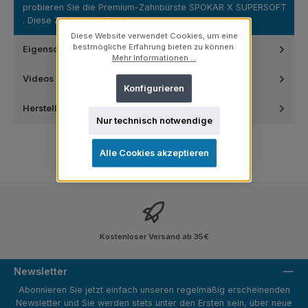
probieren Sie die Premium-Zahnbürste SPOKAR X SUPERSOFT
. Diese Zahnbürst…
Mehr
Diese Website verwendet Cookies, um eine
bestmögliche Erfahrung bieten zu können.
Eigenschaften
Mehr Informationen ...
Videos
Konfigurieren
Hersteller
Nur technisch notwendige
Alle Cookies akzeptieren
Kostenloser Versand ab 35€
Newsletter
Abonnieren Sie jetzt einfach unseren regelmäßig erscheinenden
Newsletter und Sie werden stets unter den Ersten sein, über neue