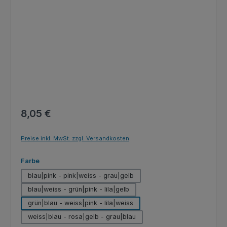
Regulärer Preis:
8,05 €
Preise inkl. MwSt. zzgl. Versandkosten
auswählen
Farbe
blau|pink - pink|weiss - grau|gelb
blau|weiss - grün|pink - lila|gelb
grün|blau - weiss|pink - lila|weiss
weiss|blau - rosa|gelb - grau|blau