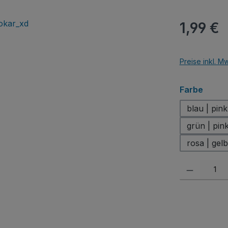
Regulärer Pr
1,99 €
Preise inkl. M
auswä
Farbe
blau | pink
grün | pin
rosa | gelb
Produkt Anzah