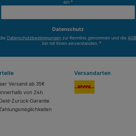
ein
*
Datenschutz
 die
Datenschutzbestimmungen
zur Kenntnis genommen und die
AG
bin mit ihnen einverstanden.
*
teile
Versandarten
ser Versand ab 35€
innerhalb von 24h
Standard
Geld-Zurück-Garantie
Zahlungsmöglichkeiten