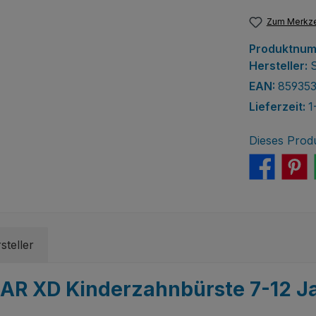
Zum Merkze
Produktnu
Hersteller:
EAN:
85935
Lieferzeit:
1
Dieses Prod
steller
AR XD Kinderzahnbürste 7-12 J