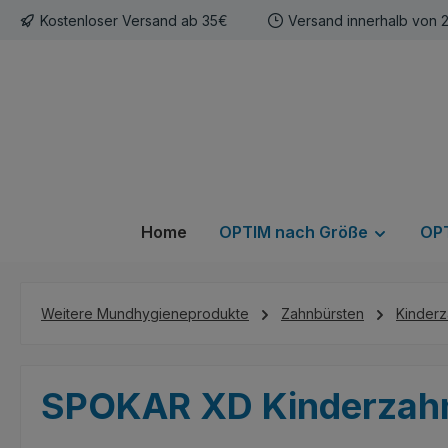
Kostenloser Versand ab 35€
Versand innerhalb von 
m Hauptinhalt springen
Zur Suche springen
Zur Hauptnavigation springen
Home
OPTIM nach Größe
OPT
Weitere Mundhygieneprodukte
Zahnbürsten
Kinderz
SPOKAR XD Kinderzahn