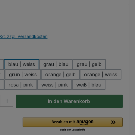
eis:
wSt. zzgl. Versandkosten
hlen
blau | weiss
grau | blau
grau | gelb
k
grün | weiss
orange | gelb
orange | weiss
rosa | pink
weiss | pink
weiß | blau
l: Gib den gewünschten Wert ein oder benutze die Schaltflächen um
In den Warenkorb