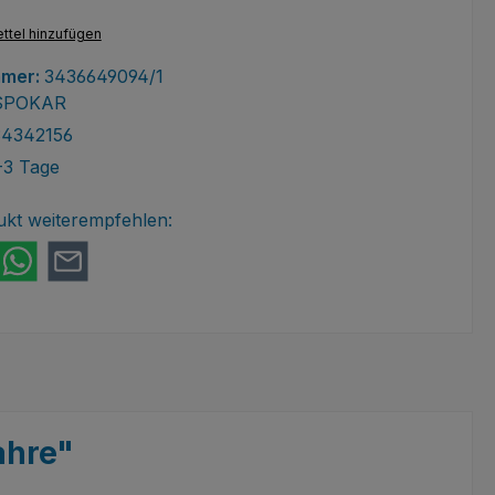
ttel hinzufügen
mmer:
3436649094/1
SPOKAR
34342156
-3 Tage
ukt weiterempfehlen:
ahre"