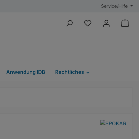
Service/Hilfe
Du hast 0 Produkte au
Anwendung IDB
Rechtliches