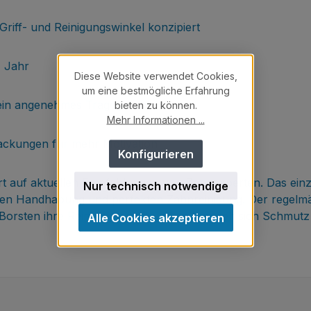
Griff- und Reinigungswinkel konzipiert
 1 Jahr
Diese Website verwendet Cookies,
um eine bestmögliche Erfahrung
 ein angenehmes Tragegefühl
bieten zu können.
Mehr Informationen ...
rpackungen für mehr Motivation
Konfigurieren
t auf aktuellen Empfehlungen von Zahnexperten. Das einzi
Nur technisch notwendige
chen Handhabung und perfekten Zahnreinigung. Der regelmä
die Borsten ihre Reinigungskraft und es sammelt sich Schmut
Alle Cookies akzeptieren